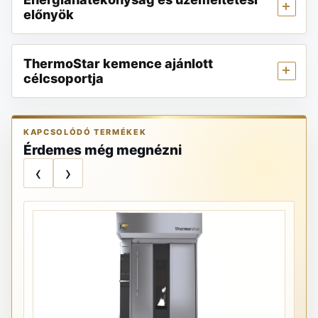
előnyök
ThermoStar kemence ajánlott
célcsoportja
KAPCSOLÓDÓ TERMÉKEK
Érdemes még megnézni
‹
›