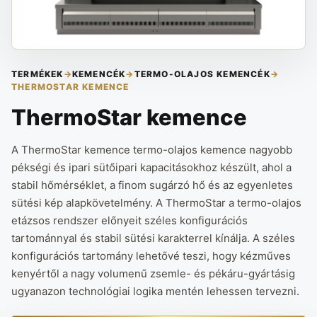
TERMÉKEK
→
KEMENCÉK
→
TERMO-OLAJOS KEMENCÉK
→
THERMOSTAR KEMENCE
ThermoStar kemence
A ThermoStar kemence termo-olajos kemence nagyobb
pékségi és ipari sütőipari kapacitásokhoz készült, ahol a
stabil hőmérséklet, a finom sugárzó hő és az egyenletes
sütési kép alapkövetelmény. A ThermoStar a termo-olajos
etázsos rendszer előnyeit széles konfigurációs
tartománnyal és stabil sütési karakterrel kínálja. A széles
konfigurációs tartomány lehetővé teszi, hogy kézműves
kenyértől a nagy volumenű zsemle- és pékáru-gyártásig
ugyanazon technológiai logika mentén lehessen tervezni.