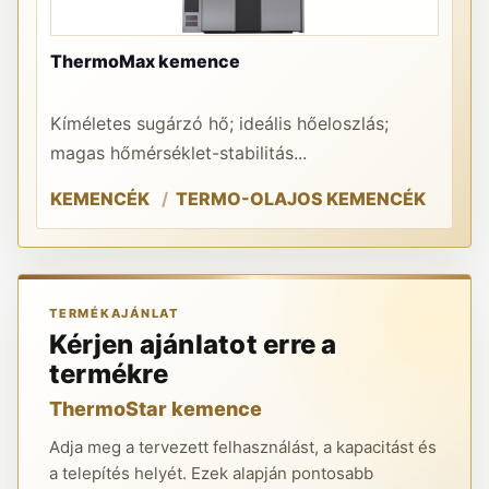
DR
ThermoMax kemence
gö
Kíméletes sugárzó hő; ideális hőeloszlás;
A 
magas hőmérséklet-stabilitás...
ha
KEMENCÉK
TERMO-OLAJOS KEMENCÉK
O
TERMÉKAJÁNLAT
Kérjen ajánlatot erre a
termékre
ThermoStar kemence
Adja meg a tervezett felhasználást, a kapacitást és
a telepítés helyét. Ezek alapján pontosabb