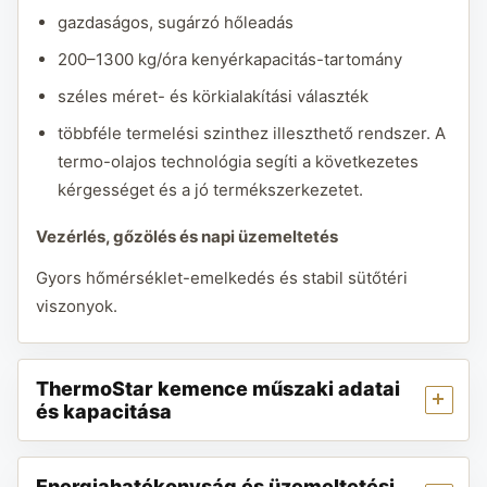
gazdaságos, sugárzó hőleadás
200–1300 kg/óra kenyérkapacitás-tartomány
széles méret- és körkialakítási választék
többféle termelési szinthez illeszthető rendszer. A
termo-olajos technológia segíti a következetes
kérgességet és a jó termékszerkezetet.
Vezérlés, gőzölés és napi üzemeltetés
Gyors hőmérséklet-emelkedés és stabil sütőtéri
viszonyok.
ThermoStar kemence műszaki adatai
és kapacitása
Energiahatékonyság és üzemeltetési