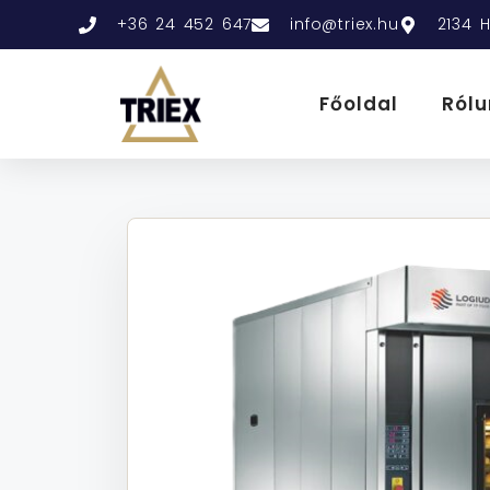
+36 24 452 647
info@triex.hu
2134 H
Főoldal
Rólu