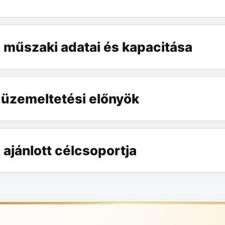
űszaki adatai és kapacitása
 üzemeltetési előnyök
jánlott célcsoportja