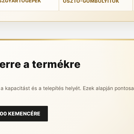
SZGYÁRTÓGÉPEK
OSZTÓ-GÖMBÖLYÍTŐK
 erre a termékre
 a kapacitást és a telepítés helyét. Ezek alapján pontos
100 KEMENCÉRE