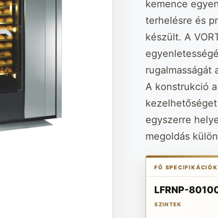
kemence egyenle
terhelésre és p
készült. A VORT
egyenletességé
rugalmasságát 
A konstrukció a
kezelhetőséget 
egyszerre helye
megoldás külön
FŐ SPECIFIKÁCIÓK
LFRNP-80100
SZINTEK