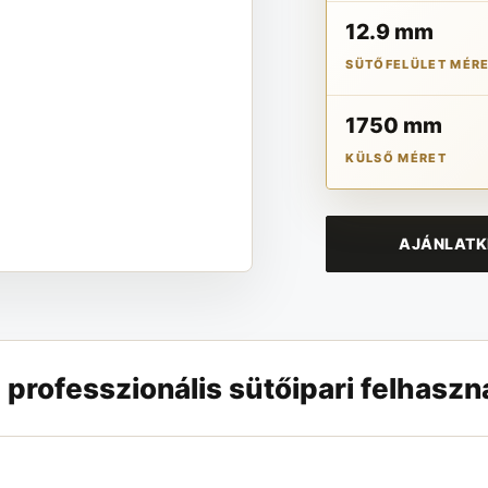
12.9 mm
SÜTŐFELÜLET MÉR
1750 mm
KÜLSŐ MÉRET
AJÁNLATK
ofesszionális sütőipari felhaszn