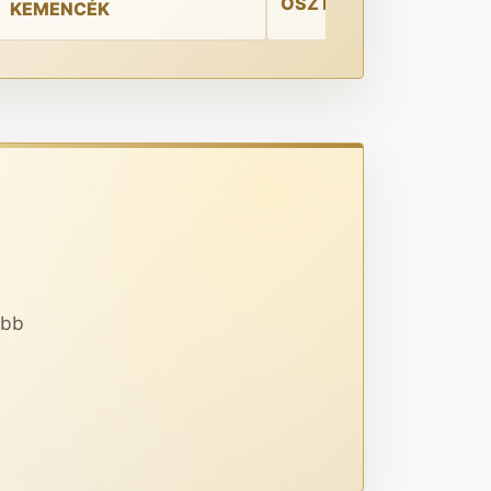
OSZTÓ-GÖMBÖLYÍTŐK
KEMENCÉK
abb