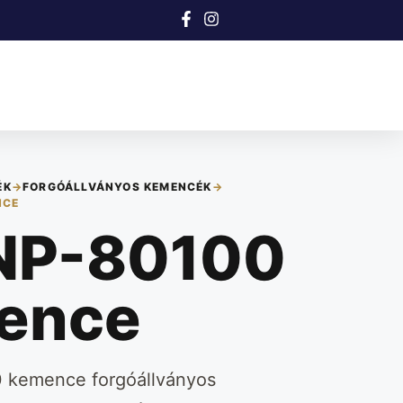
ÉK
→
FORGÓÁLLVÁNYOS KEMENCÉK
→
NCE
NP-80100
ence
 kemence forgóállványos