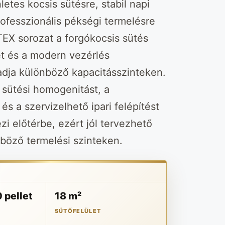
tes kocsis sütésre, stabil napi
rofesszionális pékségi termelésre
EX sorozat a forgókocsis sütés
t és a modern vezérlés
adja különböző kapacitásszinteken.
 sütési homogenitást, a
és a szervizelhető ipari felépítést
zi előtérbe, ezért jól tervezhető
böző termelési szinteken.
 pellet
18 m²
SÜTŐFELÜLET