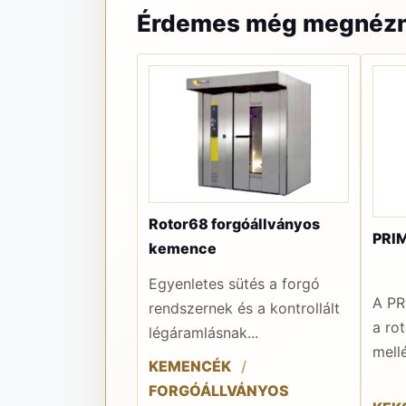
Érdemes még megnézn
Rotor68 forgóállványos
PRIM
kemence
Egyenletes sütés a forgó
A PR
rendszernek és a kontrollált
a ro
légáramlásnak...
mellé
KEMENCÉK
FORGÓÁLLVÁNYOS