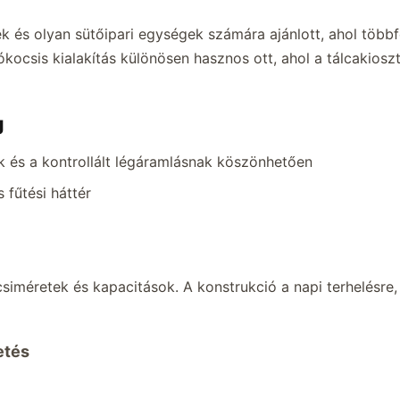
 és olyan sütőipari egységek számára ajánlott, ahol több
kocsis kialakítás különösen hasznos ott, ahol a tálcakiosz
g
k és a kontrollált légáramlásnak köszönhetően
 fűtési háttér
siméretek és kapacitások. A konstrukció a napi terhelésre,
etés