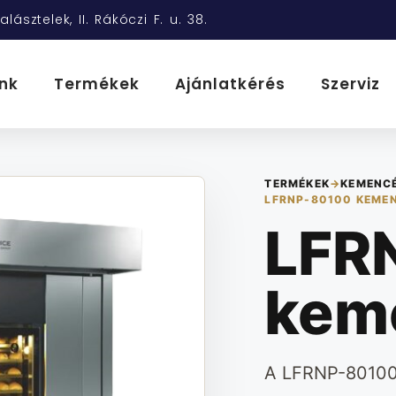
alásztelek, II. Rákóczi F. u. 38.
nk
Termékek
Ajánlatkérés
Szerviz
TERMÉKEK
→
KEMENC
LFRNP-80100 KEME
LFR
kem
A LFRNP-80100