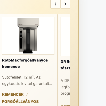
‹
›
RotoMax forgóállványos
DR Robot Automatic
kemence
tésztaosztó-gömbölyít
Sütőfelület: 12 m². Az
A DR Robot Automatic e
egykocsis kivitel garantált...
legfontosabb előnye a 1
programmemória...
KEMENCÉK
FORGÓÁLLVÁNYOS