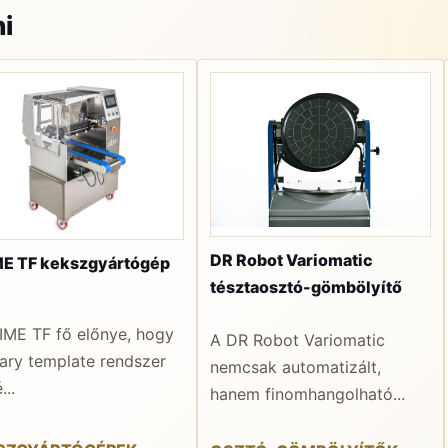
i
DR Robot Variomatic
E TF kekszgyártógép
tésztaosztó-gömbölyítő
IME TF fő előnye, hogy
A DR Robot Variomatic
tary template rendszer
nemcsak automatizált,
...
hanem finomhangolható...