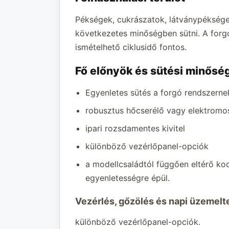
Pékségek, cukrászatok, látványpékségek
következetes minőségben sütni. A forgó
ismételhető ciklusidő fontos.
Fő előnyök és sütési minősé
Egyenletes sütés a forgó rendszerne
robusztus hőcserélő vagy elektromos
ipari rozsdamentes kivitel
különböző vezérlőpanel-opciók
a modellcsaládtól függően eltérő koc
egyenletességre épül.
Vezérlés, gőzölés és napi üzemelt
különböző vezérlőpanel-opciók.