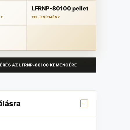
LFRNP-80100 pellet
ET
TELJESÍTMÉNY
ÉRÉS AZ LFRNP-80100 KEMENCÉRE
álásra