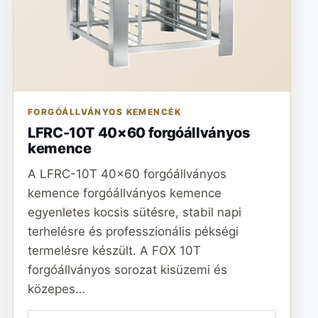
FORGÓÁLLVÁNYOS KEMENCÉK
LFRC-10T 40×60 forgóállványos
kemence
A LFRC-10T 40x60 forgóállványos
kemence forgóállványos kemence
egyenletes kocsis sütésre, stabil napi
terhelésre és professzionális pékségi
termelésre készült. A FOX 10T
forgóállványos sorozat kisüzemi és
közepes…