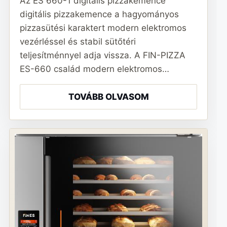
Az ES 660-1 digitális pizzakemence
digitális pizzakemence a hagyományos
pizzasütési karaktert modern elektromos
vezérléssel és stabil sütőtéri
teljesítménnyel adja vissza. A FIN-PIZZA
ES-660 család modern elektromos…
TOVÁBB OLVASOM