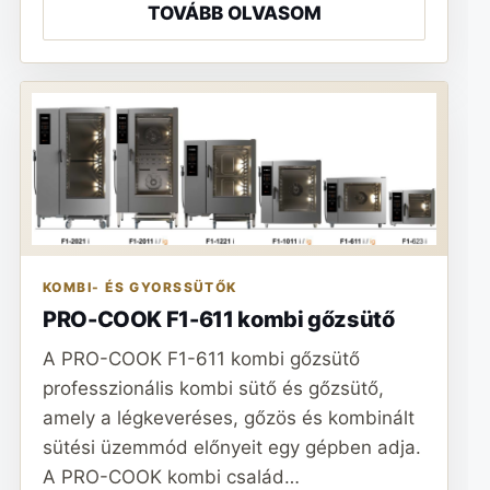
TOVÁBB OLVASOM
KOMBI- ÉS GYORSSÜTŐK
PRO-COOK F1-611 kombi gőzsütő
A PRO-COOK F1-611 kombi gőzsütő
professzionális kombi sütő és gőzsütő,
amely a légkeveréses, gőzös és kombinált
sütési üzemmód előnyeit egy gépben adja.
A PRO-COOK kombi család…