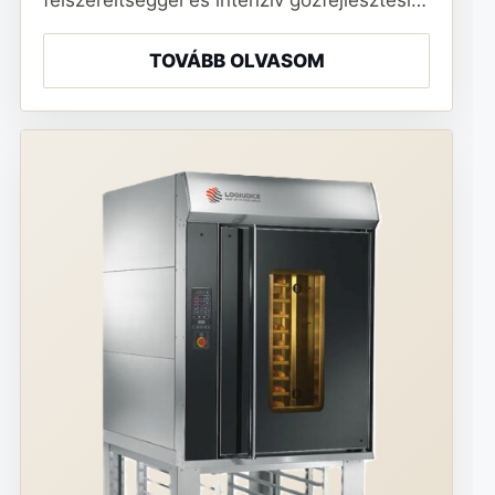
felszereltséggel és intenzív gőzfejlesztési…
TOVÁBB OLVASOM