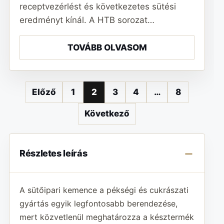
receptvezérlést és következetes sütési
eredményt kínál. A HTB sorozat…
TOVÁBB OLVASOM
Előző
1
2
3
4
…
8
Következő
Részletes leírás
A sütőipari kemence a pékségi és cukrászati
gyártás egyik legfontosabb berendezése,
mert közvetlenül meghatározza a késztermék