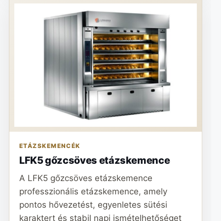
ETÁZSKEMENCÉK
LFK5 gőzcsöves etázskemence
A LFK5 gőzcsöves etázskemence
professzionális etázskemence, amely
pontos hővezetést, egyenletes sütési
karaktert és stabil napi ismételhetőséget