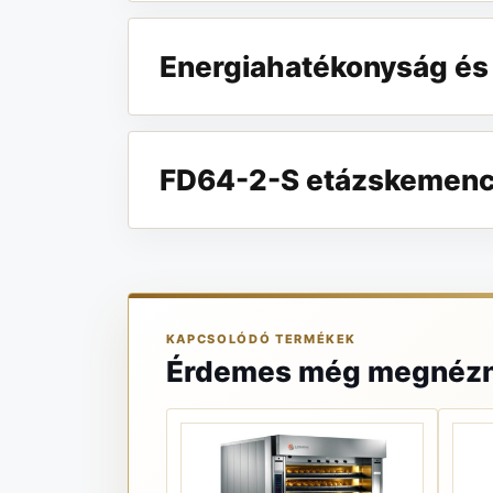
Energiahatékonyság és
FD64-2-S etázskemence
KAPCSOLÓDÓ TERMÉKEK
Érdemes még megnézn