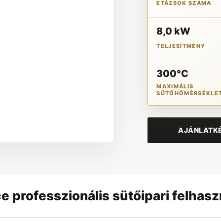
ETÁZSOK SZÁMA
8,0 kW
TELJESÍTMÉNY
300°C
MAXIMÁLIS
SÜTŐHŐMÉRSÉKLE
AJÁNLATKÉ
professzionális sütőipari felhasz