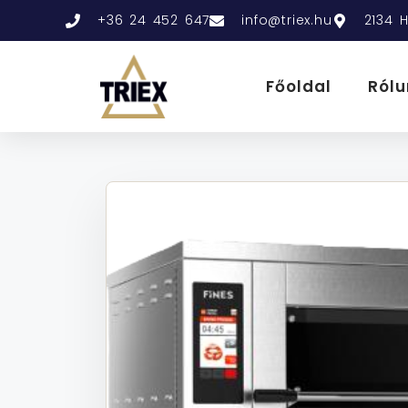
+36 24 452 647
info@triex.hu
2134 H
Főoldal
Rólu