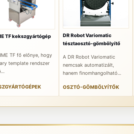
DR Robot Variomatic
E TF kekszgyártógép
tésztaosztó-gömbölyítő
IME TF fő előnye, hogy
A DR Robot Variomatic
tary template rendszer
nemcsak automatizált,
...
hanem finomhangolható...
SZGYÁRTÓGÉPEK
OSZTÓ-GÖMBÖLYÍTŐK