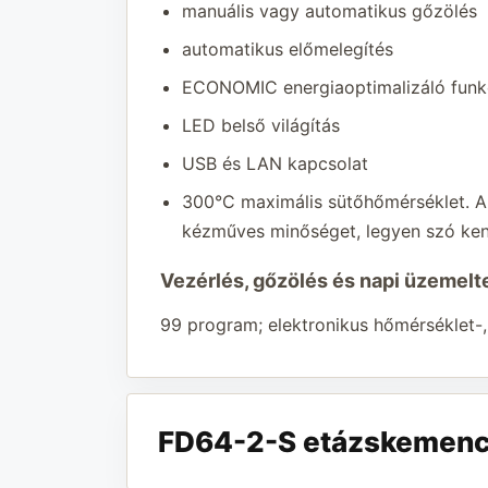
manuális vagy automatikus gőzölés
automatikus előmelegítés
ECONOMIC energiaoptimalizáló funk
LED belső világítás
USB és LAN kapcsolat
300°C maximális sütőhőmérséklet. A s
kézműves minőséget, legyen szó keny
Vezérlés, gőzölés és napi üzemelt
99 program; elektronikus hőmérséklet-,
FD64-2-S etázskemence