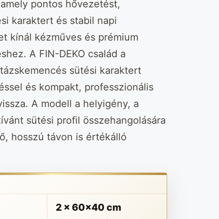
amely pontos hővezetést,
i karaktert és stabil napi
et kínál kézműves és prémium
éshez. A FIN-DEKO család a
ázskemencés sütési karaktert
éssel és kompakt, professzionális
vissza. A modell a helyigény, a
kívánt sütési profil összehangolására
ő, hosszú távon is értékálló
2 x 60x40 cm