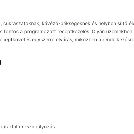
, cukrászatoknak, kávézó-pékségeknek és helyben sütő éle
s fontos a programozott receptkezelés. Olyan üzemekben k
receptkövetés egyszerre elvárás, miközben a rendelkezésre 
g
páratartalom-szabályozás