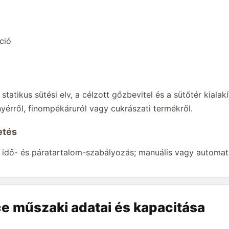
ció
tatikus sütési elv, a célzott gőzbevitel és a sütőtér kiala
érről, finompékáruról vagy cukrászati termékről.
etés
 idő- és páratartalom-szabályozás; manuális vagy automati
 műszaki adatai és kapacitása