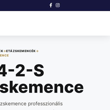
ÉK
→
ETÁZSKEMENCÉK
→
MENCE
4-2-S
zskemence
zskemence professzionális