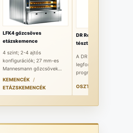
LFK4 gőzcsöves
DR Robot Automatic
etázskemence
tésztaosztó-gömbölyít
4 szint; 2-4 ajtós
A DR Robot Automatic e
konfigurációk; 27 mm-es
legfontosabb előnye a 1
Mannesmann gőzcsövek...
programmemória...
KEMENCÉK
OSZTÓ-GÖMBÖLYÍTŐK
ETÁZSKEMENCÉK