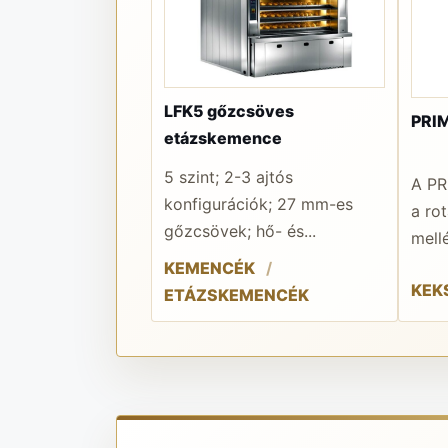
LFK5 gőzcsöves
PRIM
etázskemence
5 szint; 2-3 ajtós
A PR
konfigurációk; 27 mm-es
a ro
gőzcsövek; hő- és...
mellé
KEMENCÉK
KEK
ETÁZSKEMENCÉK