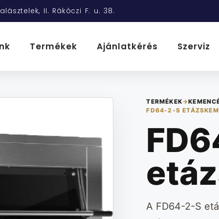
alásztelek, II. Rákóczi F. u. 38.
nk
Termékek
Ajánlatkérés
Szerviz
TERMÉKEK
→
KEMENC
FD64-2-S ETÁZSKE
FD6
etá
A FD64-2-S etá