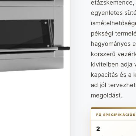
etázskemence, 
egyenletes sütés
ismételhetőség
pékségi termel
hagyományos et
korszerű vezérl
kivitelben adja 
kapacitás és a 
ad jól tervezhet
megoldást.
FŐ SPECIFIKÁCIÓK
2