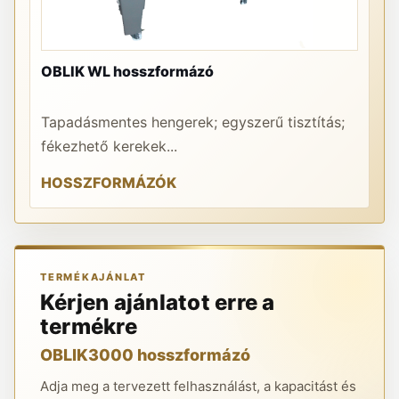
OBLIK WL hosszformázó
PR
Tapadásmentes hengerek; egyszerű tisztítás;
A 
fékezhető kerekek...
re
HOSSZFORMÁZÓK
K
TERMÉKAJÁNLAT
Kérjen ajánlatot erre a
termékre
OBLIK3000 hosszformázó
Adja meg a tervezett felhasználást, a kapacitást és