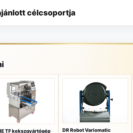
ánlott célcsoportja
i
DR Robot Variomatic
E TF kekszgyártógép