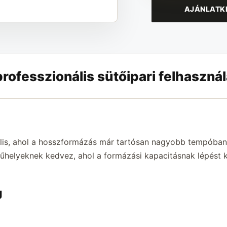
AJÁNLATK
ofesszionális sütőipari felhasznál
s, ahol a hosszformázás már tartósan nagyobb tempóban zaj
helyeknek kedvez, ahol a formázási kapacitásnak lépést k
g