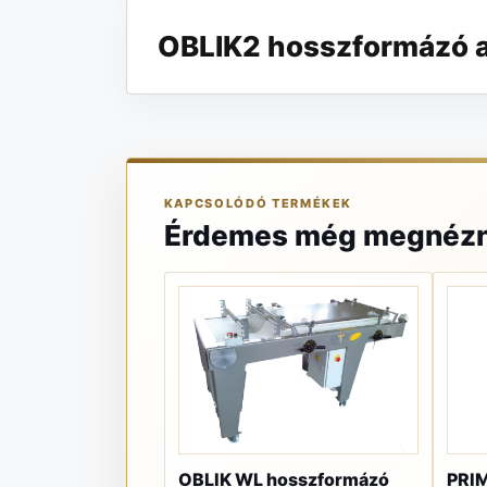
OBLIK2 hosszformázó aj
KAPCSOLÓDÓ TERMÉKEK
Érdemes még megnézn
OBLIK WL hosszformázó
PRIM