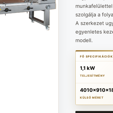
munkafelülettel
szolgálja a fol
A szerkezet ug
egyenletes keze
modell.
FŐ SPECIFIKÁCIÓK
1,1 kW
TELJESÍTMÉNY
4010x910x1
KÜLSŐ MÉRET