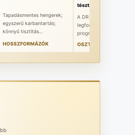
tésztaosztó-gömbölyít
Tapadásmentes hengerek;
A DR Robot Automatic e
egyszerű karbantartás;
legfontosabb előnye a 1
könnyű tisztítás...
programmemória...
HOSSZFORMÁZÓK
OSZTÓ-GÖMBÖLYÍTŐK
abb