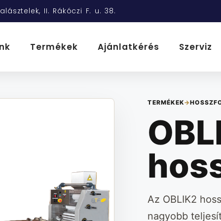
alásztelek, II. Rákóczi F. u. 38.
nk
Termékek
Ajánlatkérés
Szerviz
TERMÉKEK
→
HOSSZF
OBL
hos
Az OBLIK2 hoss
nagyobb teljesí