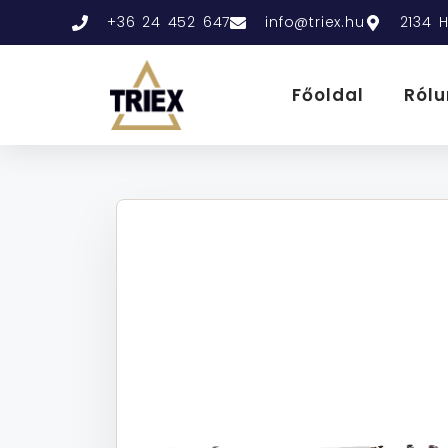
+36 24 452 647
info@triex.hu
2134 H
Főoldal
Rólu