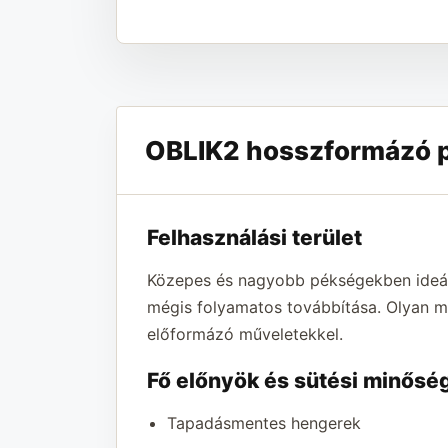
OBLIK2 hosszformázó pr
Felhasználási terület
Közepes és nagyobb pékségekben ideáli
mégis folyamatos továbbítása. Olyan mű
előformázó műveletekkel.
Fő előnyök és sütési minősé
Tapadásmentes hengerek