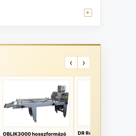
‹
›
DR Robot Automatic
OBLIK3000 hosszformázó