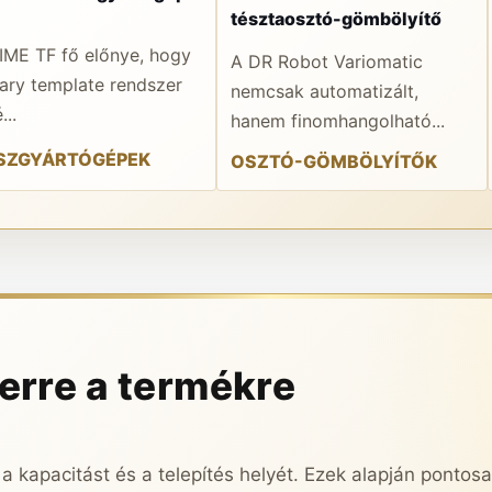
tésztaosztó-gömbölyítő
IME TF fő előnye, hogy
A DR Robot Variomatic
tary template rendszer
nemcsak automatizált,
...
hanem finomhangolható...
SZGYÁRTÓGÉPEK
OSZTÓ-GÖMBÖLYÍTŐK
 erre a termékre
 a kapacitást és a telepítés helyét. Ezek alapján pontos