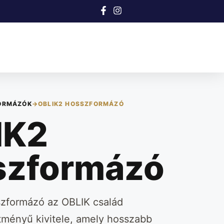
ORMÁZÓK
→
OBLIK2 HOSSZFORMÁZÓ
IK2
szformázó
zformázó az OBLIK család
tményű kivitele, amely hosszabb