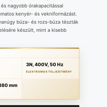
 és nagyobb órakapacitással
yamatos kenyér- és vekniformázást.
yanúgy búza- és rozs-búza tészták
lésére készült, mint a kisebb
3N, 400V, 50 Hz
ELEKTROMOS TELJESÍTMÉNY
880 mm