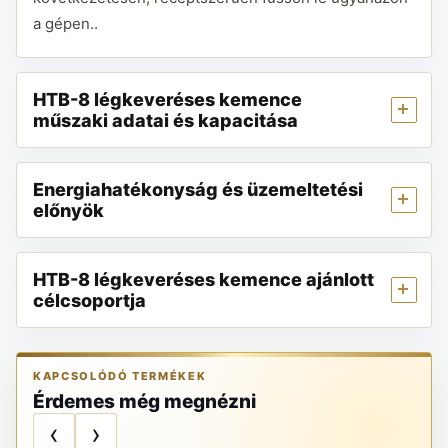
a gépen..
HTB-8 légkeveréses kemence
műszaki adatai és kapacitása
Energiahatékonyság és üzemeltetési
előnyök
HTB-8 légkeveréses kemence ajánlott
célcsoportja
KAPCSOLÓDÓ TERMÉKEK
Érdemes még megnézni
‹
›