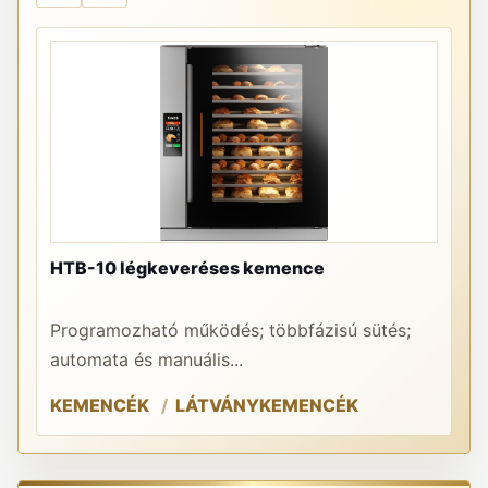
HTB-10 légkeveréses kemence
PR
Programozható működés; többfázisú sütés;
A 
automata és manuális...
re
KEMENCÉK
LÁTVÁNYKEMENCÉK
K