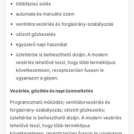
többfázisú sütés
automata és manuális üzem
ventilátorvezérlés és forgásirány-szabályozás
célzott gőzkezelés
egyszerű napi használat
üzlettérbe is beilleszthető dizájn. A modern
vezérlés lehetővé teszi, hogy több terméktípus
következetesen, receptszerűen fusson le
ugyanazon a gépen.
Vezérlés, gőzölés és napi üzemeltetés
Programozható működés; ventilátorvezérlés és
forgásirány-szabályozás; célzott gőzkezelés;
üzlettérbe is beilleszthető dizájn. A modern vezérlés
lehetővé teszi, hogy több terméktípus
következetesen, receptszerűen fusson le ugyanazon