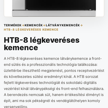
TERMÉKEK
→
KEMENCÉK
→
LÁTVÁNYKEMENCÉK
→
HTB-8 LÉGKEVERÉSES KEMENCE
HTB-8 légkeveréses
kemence
A HTB-8 légkeveréses kemence látványkemence a front-
end sütés és a professzionális technológia találkozása:
üzlettérbe illeszthető megjelenést, pontos receptvezérlést
és következetes sütési eredményt kínál. A HTB sorozat
fejlett légkeveréses technológiát és sokoldalú digitális
vezérlést kínál látványpékségi és front-end felhasználásra.
A berendezés nemcsak süt, hanem értékesítési élményt is
épít, ami ma sok pékségnél és vendéglátóhelyen komoly
versenyelőny.