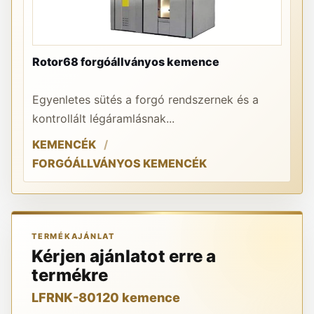
Rotor68 forgóállványos kemence
PR
Egyenletes sütés a forgó rendszernek és a
A 
kontrollált légáramlásnak...
re
KEMENCÉK
K
FORGÓÁLLVÁNYOS KEMENCÉK
TERMÉKAJÁNLAT
Kérjen ajánlatot erre a
termékre
LFRNK-80120 kemence