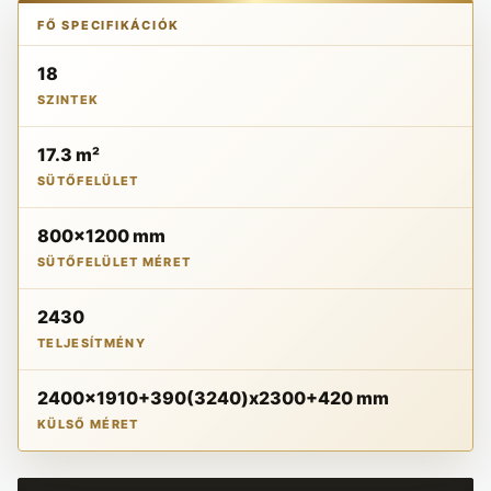
FŐ SPECIFIKÁCIÓK
18
SZINTEK
17.3 m²
SÜTŐFELÜLET
800x1200 mm
SÜTŐFELÜLET MÉRET
2430
TELJESÍTMÉNY
2400x1910+390(3240)x2300+420 mm
KÜLSŐ MÉRET