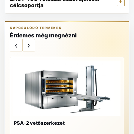
célcsoportja
KAPCSOLÓDÓ TERMÉKEK
Érdemes még megnézni
‹
›
PSA-2 vetőszerkezet
PR