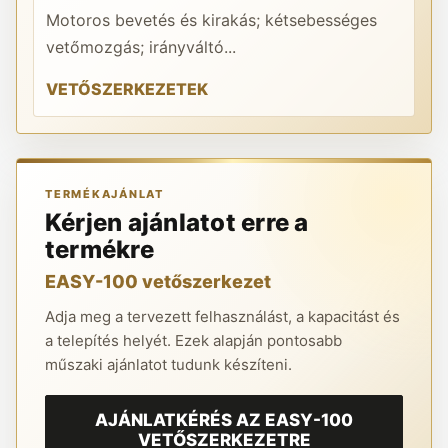
Motoros bevetés és kirakás; kétsebességes
A 
vetőmozgás; irányváltó...
re
VETŐSZERKEZETEK
K
TERMÉKAJÁNLAT
Kérjen ajánlatot erre a
termékre
EASY-100 vetőszerkezet
Adja meg a tervezett felhasználást, a kapacitást és
a telepítés helyét. Ezek alapján pontosabb
műszaki ajánlatot tudunk készíteni.
AJÁNLATKÉRÉS AZ EASY-100
VETŐSZERKEZETRE