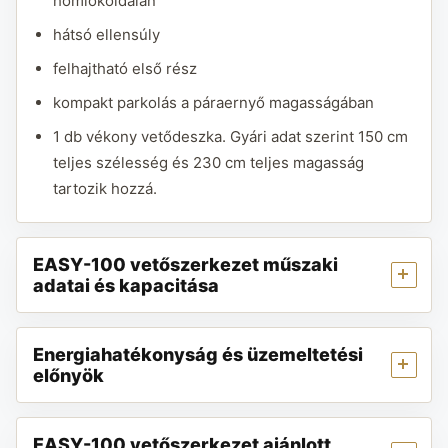
homlokoldalán
hátsó ellensúly
felhajtható első rész
kompakt parkolás a páraernyő magasságában
1 db vékony vetődeszka. Gyári adat szerint 150 cm
teljes szélesség és 230 cm teljes magasság
tartozik hozzá.
EASY-100 vetőszerkezet műszaki
adatai és kapacitása
Energiahatékonyság és üzemeltetési
előnyök
EASY-100 vetőszerkezet ajánlott