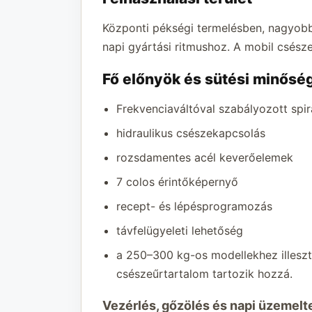
Központi pékségi termelésben, nagyobb
napi gyártási ritmushoz. A mobil csész
Fő előnyök és sütési minősé
Frekvenciaváltóval szabályozott spir
hidraulikus csészekapcsolás
rozsdamentes acél keverőelemek
7 colos érintőképernyő
recept- és lépésprogramozás
távfelügyeleti lehetőség
a 250–300 kg-os modellekhez illeszte
csészeűrtartalom tartozik hozzá.
Vezérlés, gőzölés és napi üzemelt