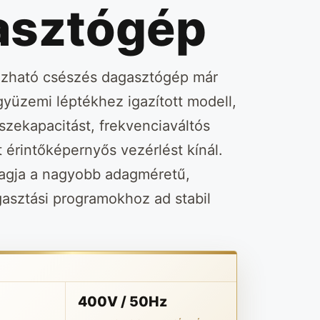
asztógép
úzható csészés dagasztógép már
gyüzemi léptékhez igazított modell,
zekapacitást, frekvenciaváltós
tt érintőképernyős vezérlést kínál.
tagja a nagyobb adagméretű,
asztási programokhoz ad stabil
400V / 50Hz