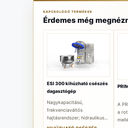
KAPCSOLÓDÓ TERMÉKEK
Érdemes még megnézn
ESI 300 kihúzható csészés
PRIM
dagasztógép
Nagykapacitású,
A PR
frekvenciaváltós
a ro
hajtásrendszer; hidraulikus...
mellé