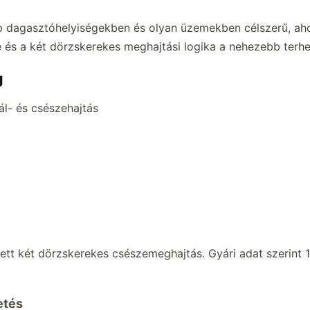
 dagasztóhelyiségekben és olyan üzemekben célszerű, ahol
e és a két dörzskerekes meghajtási logika a nehezebb ter
g
ál- és csészehajtás
tt két dörzskerekes csészemeghajtás. Gyári adat szerint 15
etés