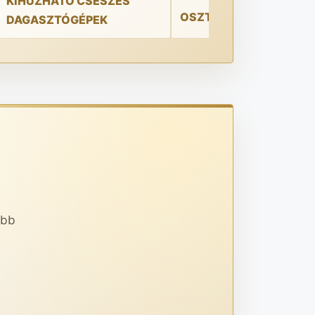
KIHÚZHATÓ CSÉSZÉS
OSZTÓ-GÖMBÖLYÍTŐK
DAGASZTÓGÉPEK
abb