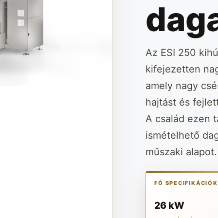
dag
Az ESI 250 kih
kifejezetten na
amely nagy csés
hajtást és fejle
A család ezen 
ismételhető dag
műszaki alapot.
FŐ SPECIFIKÁCIÓK
26 kW