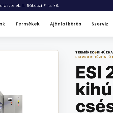
alásztelek, II. Rákóczi F. u. 38.
nk
Termékek
Ajánlatkérés
Szerviz
TERMÉKEK
→
KIHÚZHA
ESI 250 KIHÚZHATÓ
ESI 
kih
csé