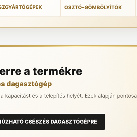
SZGYÁRTÓGÉPEK
OSZTÓ-GÖMBÖLYÍTŐK
 erre a termékre
és dagasztógép
 a kapacitást és a telepítés helyét. Ezek alapján pontos
KIHÚZHATÓ CSÉSZÉS DAGASZTÓGÉPRE