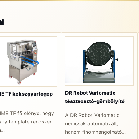
i
DR Robot Variomatic
E TF kekszgyártógép
tésztaosztó-gömbölyítő
IME TF fő előnye, hogy
A DR Robot Variomatic
tary template rendszer
nemcsak automatizált,
...
hanem finomhangolható...