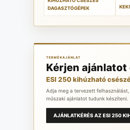
KIHÚZHATÓ CSÉSZÉS
KEK
DAGASZTÓGÉPEK
TERMÉKAJÁNLAT
Kérjen ajánlatot
ESI 250 kihúzható csész
Adja meg a tervezett felhasználást,
műszaki ajánlatot tudunk készíteni.
AJÁNLATKÉRÉS AZ ESI 250 