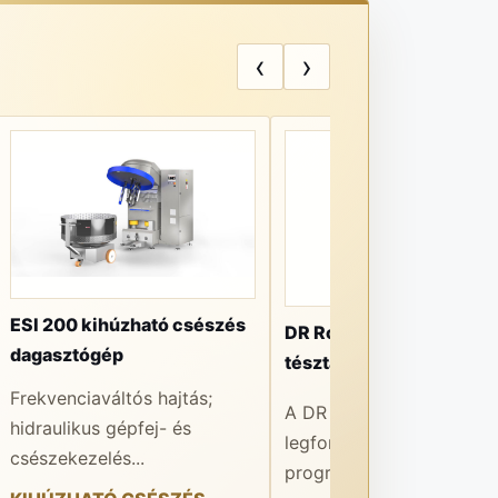
‹
›
ESI 200 kihúzható csészés
DR Robot Automatic
dagasztógép
tésztaosztó-gömbölyít
Frekvenciaváltós hajtás;
A DR Robot Automatic e
hidraulikus gépfej- és
legfontosabb előnye a 1
csészekezelés...
programmemória...