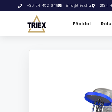
+36 24 452 647
info@triex.hu
2134 H
Főoldal
Rólu