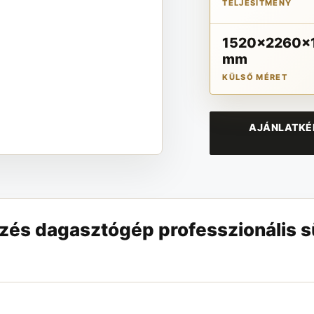
TELJESÍTMÉNY
1520x2260x
mm
KÜLSŐ MÉRET
AJÁNLATKÉR
zés dagasztógép professzionális s