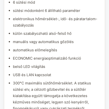
6 sütési mód
sütési módonként 6 állítható paraméter
elektronikus hőmérséklet-, idő- és páratartalom-
szabályozás
külön szabályozható alsó-felső hő
manuális vagy automatikus gőzölés
automatikus előmelegítés
ECONOMIC energiaoptimalizáló funkció
belső LED világítás
USB és LAN kapcsolat
300°C maximális sütőhőmérséklet. A statikus
sütési elv, a célzott gőzbevitel és a sütőtér
kialakítása együtt támogatja a következetes
kézműves minőséget, legyen szó kenyérről,
finompékáruról vagy cukrászati termékről.