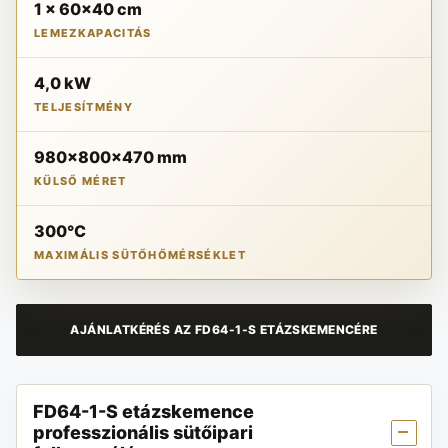
1 x 60x40 cm
LEMEZKAPACITÁS
4,0 kW
TELJESÍTMÉNY
980x800x470 mm
KÜLSŐ MÉRET
300°C
MAXIMÁLIS SÜTŐHŐMÉRSÉKLET
AJÁNLATKÉRÉS AZ FD64-1-S ETÁZSKEMENCÉRE
FD64-1-S etázskemence
professzionális sütőipari