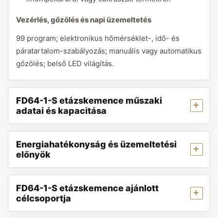
Vezérlés, gőzölés és napi üzemeltetés
99 program; elektronikus hőmérséklet-, idő- és
páratartalom-szabályozás; manuális vagy automatikus
gőzölés; belső LED világítás.
FD64-1-S etázskemence műszaki
adatai és kapacitása
Energiahatékonyság és üzemeltetési
előnyök
FD64-1-S etázskemence ajánlott
célcsoportja