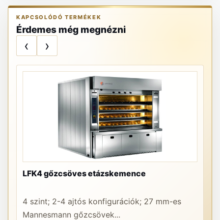
KAPCSOLÓDÓ TERMÉKEK
Érdemes még megnézni
‹
›
LFK4 gőzcsöves etázskemence
PR
4 szint; 2-4 ajtós konfigurációk; 27 mm-es
A 
Mannesmann gőzcsövek...
re