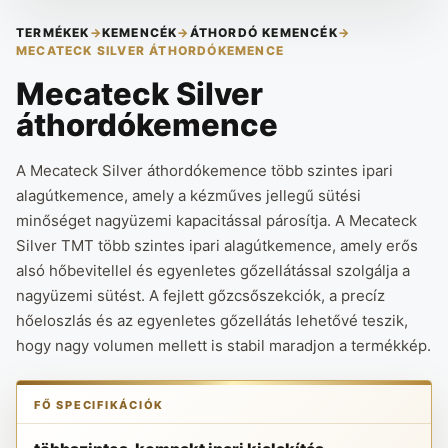
TERMÉKEK
→
KEMENCÉK
→
ÁTHORDÓ KEMENCÉK
→
MECATECK SILVER ÁTHORDÓKEMENCE
Mecateck Silver
áthordókemence
A Mecateck Silver áthordókemence több szintes ipari
alagútkemence, amely a kézműves jellegű sütési
minőséget nagyüzemi kapacitással párosítja. A Mecateck
Silver TMT több szintes ipari alagútkemence, amely erős
alsó hőbevitellel és egyenletes gőzellátással szolgálja a
nagyüzemi sütést. A fejlett gőzcsőszekciók, a precíz
hőeloszlás és az egyenletes gőzellátás lehetővé teszik,
hogy nagy volumen mellett is stabil maradjon a termékkép.
FŐ SPECIFIKÁCIÓK