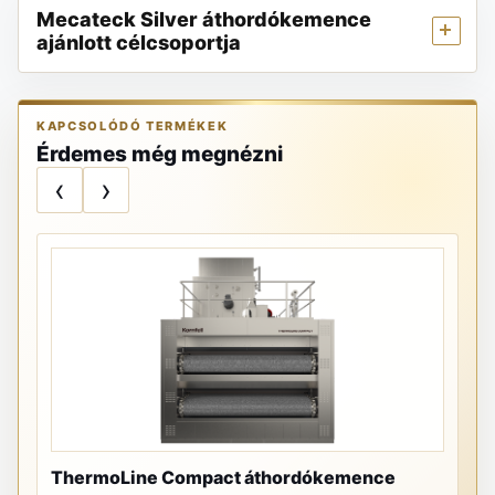
Mecateck Silver áthordókemence
ajánlott célcsoportja
KAPCSOLÓDÓ TERMÉKEK
Érdemes még megnézni
‹
›
DR
ThermoLine Compact áthordókemence