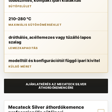
többszintes, kompakt ipari kialakítás
SÜTŐFELÜLET
210–280 °C
MAXIMÁLIS SÜTŐHŐMÉRSÉKLET
dróthálós, acéllemezes vagy tűzálló lapos
szalag
LEMEZKAPACITÁS
modelltől és konfigurációtól függő ipari kivitel
KÜLSŐ MÉRET
AJÁNLATKÉRÉS AZ MECATECK SILVER
ÁTHORDÓKEMENCÉRE
Mecateck Silver áthordókemence