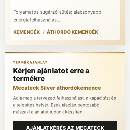
gö
Folyamatos sugárzó sütés; alacsonyabb
A 
energiafelhasználás...
ha
KEMENCÉK
ÁTHORDÓ KEMENCÉK
O
TERMÉKAJÁNLAT
Kérjen ajánlatot erre a
termékre
Mecateck Silver áthordókemence
Adja meg a tervezett felhasználást, a kapacitást és
a telepítés helyét. Ezek alapján pontosabb
műszaki ajánlatot tudunk készíteni.
AJÁNLATKÉRÉS AZ MECATECK