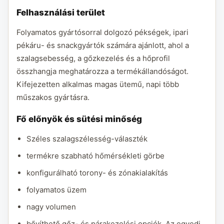
Felhasználási terület
Folyamatos gyártósorral dolgozó pékségek, ipari
pékáru- és snackgyártók számára ajánlott, ahol a
szalagsebesség, a gőzkezelés és a hőprofil
összhangja meghatározza a termékállandóságot.
Kifejezetten alkalmas magas ütemű, napi több
műszakos gyártásra.
Fő előnyök és sütési minőség
Széles szalagszélesség-választék
termékre szabható hőmérsékleti görbe
konfigurálható torony- és zónakialakítás
folyamatos üzem
nagy volumen
bővíthető gőz- és párakezelési opciók. Az egyedi