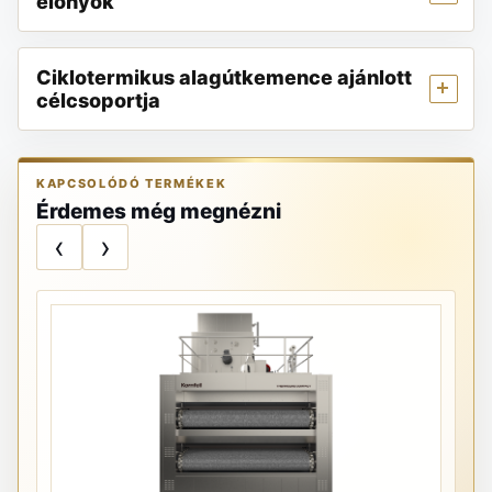
előnyök
Ciklotermikus alagútkemence ajánlott
célcsoportja
KAPCSOLÓDÓ TERMÉKEK
Érdemes még megnézni
‹
›