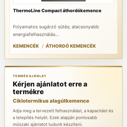
DR
ThermoLine Compact áthordókemence
gö
Folyamatos sugárzó sütés; alacsonyabb
A 
energiafelhasználás...
ha
KEMENCÉK
ÁTHORDÓ KEMENCÉK
O
TERMÉKAJÁNLAT
Kérjen ajánlatot erre a
termékre
Ciklotermikus alagútkemence
Adja meg a tervezett felhasználást, a kapacitást és
a telepítés helyét. Ezek alapján pontosabb
műszaki ajánlatot tudunk készíteni.