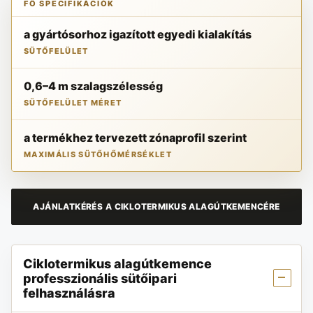
FŐ SPECIFIKÁCIÓK
a gyártósorhoz igazított egyedi kialakítás
SÜTŐFELÜLET
0,6–4 m szalagszélesség
SÜTŐFELÜLET MÉRET
a termékhez tervezett zónaprofil szerint
MAXIMÁLIS SÜTŐHŐMÉRSÉKLET
AJÁNLATKÉRÉS A CIKLOTERMIKUS ALAGÚTKEMENCÉRE
Ciklotermikus alagútkemence
professzionális sütőipari
felhasználásra