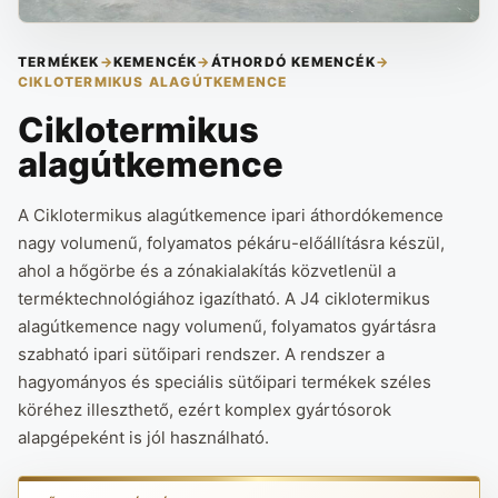
TERMÉKEK
→
KEMENCÉK
→
ÁTHORDÓ KEMENCÉK
→
CIKLOTERMIKUS ALAGÚTKEMENCE
Ciklotermikus
alagútkemence
A Ciklotermikus alagútkemence ipari áthordókemence
nagy volumenű, folyamatos pékáru-előállításra készül,
ahol a hőgörbe és a zónakialakítás közvetlenül a
terméktechnológiához igazítható. A J4 ciklotermikus
alagútkemence nagy volumenű, folyamatos gyártásra
szabható ipari sütőipari rendszer. A rendszer a
hagyományos és speciális sütőipari termékek széles
köréhez illeszthető, ezért komplex gyártósorok
alapgépeként is jól használható.