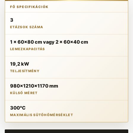
FŐ SPECIFIKÁCIÓK
3
ETÁZSOK SZÁMA
1 x 60x80 cm vagy 2 x 60x40 cm
LEMEZKAPACITÁS
19,2 kW
TELJESÍTMÉNY
980x1210x1170 mm
KÜLSŐ MÉRET
300°C
MAXIMÁLIS SÜTŐHŐMÉRSÉKLET