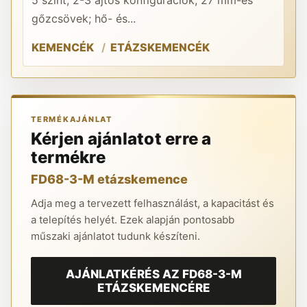
5 szint; 2-3 ajtós konfigurációk; 27 mm-es
A 
gőzcsövek; hő- és...
re
KEMENCÉK
ETÁZSKEMENCÉK
K
TERMÉKAJÁNLAT
Kérjen ajánlatot erre a
termékre
FD68-3-M etázskemence
Adja meg a tervezett felhasználást, a kapacitást és
a telepítés helyét. Ezek alapján pontosabb
műszaki ajánlatot tudunk készíteni.
AJÁNLATKÉRÉS AZ FD68-3-M
ETÁZSKEMENCÉRE