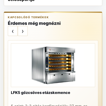
KAPCSOLÓDÓ TERMÉKEK
Érdemes még megnézni
‹
›
LFK5 gőzcsöves etázskemence
PR