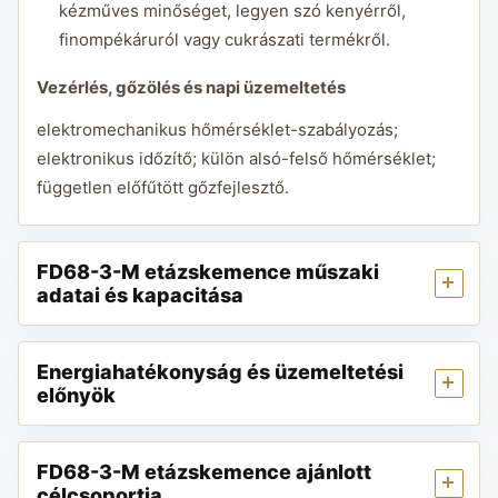
kézműves minőséget, legyen szó kenyérről,
finompékáruról vagy cukrászati termékről.
Vezérlés, gőzölés és napi üzemeltetés
elektromechanikus hőmérséklet-szabályozás;
elektronikus időzítő; külön alsó-felső hőmérséklet;
független előfűtött gőzfejlesztő.
FD68-3-M etázskemence műszaki
adatai és kapacitása
Energiahatékonyság és üzemeltetési
előnyök
FD68-3-M etázskemence ajánlott
célcsoportja