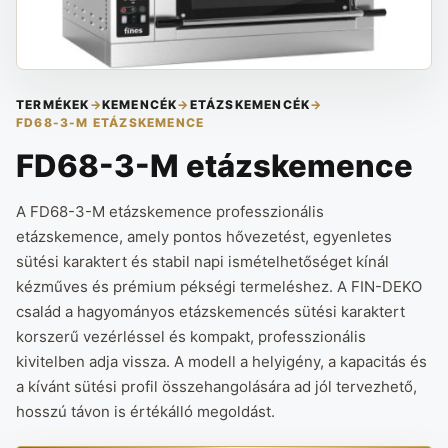
TERMÉKEK
→
KEMENCÉK
→
ETÁZSKEMENCÉK
→
FD68-3-M ETÁZSKEMENCE
FD68-3-M etázskemence
A FD68-3-M etázskemence professzionális
etázskemence, amely pontos hővezetést, egyenletes
sütési karaktert és stabil napi ismételhetőséget kínál
kézműves és prémium pékségi termeléshez. A FIN-DEKO
család a hagyományos etázskemencés sütési karaktert
korszerű vezérléssel és kompakt, professzionális
kivitelben adja vissza. A modell a helyigény, a kapacitás és
a kívánt sütési profil összehangolására ad jól tervezhető,
hosszú távon is értékálló megoldást.