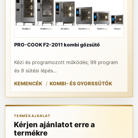
DR
PRO-COOK F2-2011 kombi gőzsütő
gö
Kézi és programozott működés; 99 program
A 
és 9 sütési lépés...
ha
KEMENCÉK
KOMBI- ÉS GYORSSÜTŐK
O
TERMÉKAJÁNLAT
Kérjen ajánlatot erre a
termékre