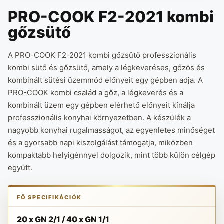
PRO-COOK F2-2021 kombi
gőzsütő
A PRO-COOK F2-2021 kombi gőzsütő professzionális
kombi sütő és gőzsütő, amely a légkeveréses, gőzös és
kombinált sütési üzemmód előnyeit egy gépben adja. A
PRO-COOK kombi család a gőz, a légkeverés és a
kombinált üzem egy gépben elérhető előnyeit kínálja
professzionális konyhai környezetben. A készülék a
nagyobb konyhai rugalmasságot, az egyenletes minőséget
és a gyorsabb napi kiszolgálást támogatja, miközben
kompaktabb helyigénnyel dolgozik, mint több külön célgép
együtt.
FŐ SPECIFIKÁCIÓK
20 x GN 2/1 / 40 x GN 1/1