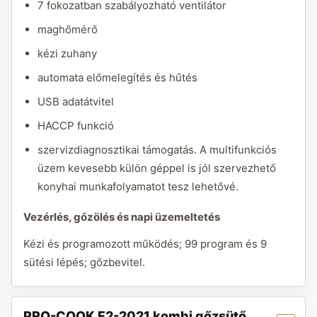
7 fokozatban szabályozható ventilátor
maghőmérő
kézi zuhany
automata előmelegítés és hűtés
USB adatátvitel
HACCP funkció
szervizdiagnosztikai támogatás. A multifunkciós
üzem kevesebb külön géppel is jól szervezhető
konyhai munkafolyamatot tesz lehetővé.
Vezérlés, gőzölés és napi üzemeltetés
Kézi és programozott működés; 99 program és 9
sütési lépés; gőzbevitel.
PRO-COOK F2-2021 kombi gőzsütő