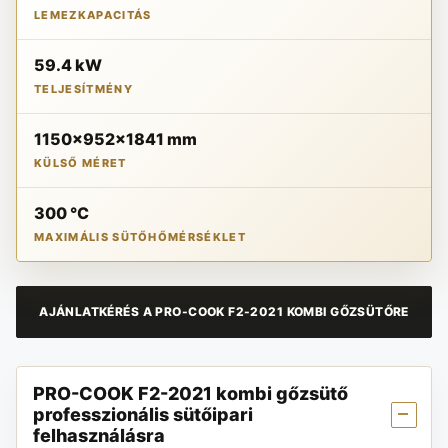
LEMEZKAPACITÁS
59.4 kW
TELJESÍTMÉNY
1150x952x1841 mm
KÜLSŐ MÉRET
300 °C
MAXIMÁLIS SÜTŐHŐMÉRSÉKLET
AJÁNLATKÉRÉS A PRO-COOK F2-2021 KOMBI GŐZSÜTŐRE
PRO-COOK F2-2021 kombi gőzsütő
professzionális sütőipari
felhasználásra