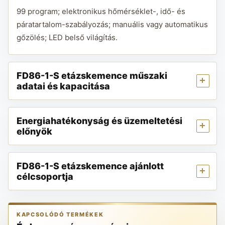
99 program; elektronikus hőmérséklet-, idő- és
páratartalom-szabályozás; manuális vagy automatikus
gőzölés; LED belső világítás.
FD86-1-S etázskemence műszaki
adatai és kapacitása
Energiahatékonyság és üzemeltetési
előnyök
FD86-1-S etázskemence ajánlott
célcsoportja
KAPCSOLÓDÓ TERMÉKEK