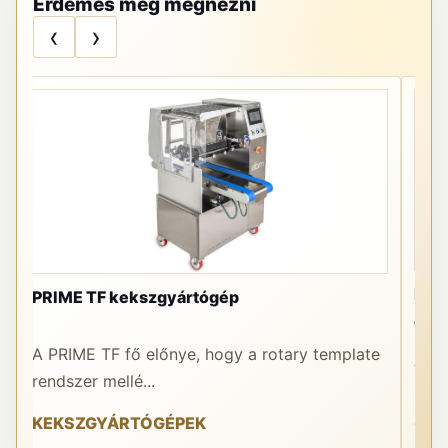
Érdemes még megnézni
‹
›
DR R
PRIME TF kekszgyártógép
göm
A PRIME TF fő előnye, hogy a rotary template
A DR
rendszer mellé...
hane
KEKSZGYÁRTÓGÉPEK
OSZ