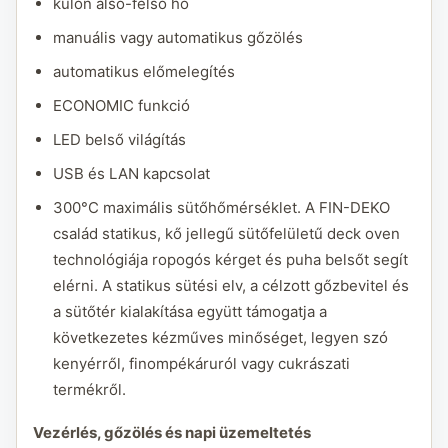
külön alsó-felső hő
manuális vagy automatikus gőzölés
automatikus előmelegítés
ECONOMIC funkció
LED belső világítás
USB és LAN kapcsolat
300°C maximális sütőhőmérséklet. A FIN-DEKO
család statikus, kő jellegű sütőfelületű deck oven
technológiája ropogós kérget és puha belsőt segít
elérni. A statikus sütési elv, a célzott gőzbevitel és
a sütőtér kialakítása együtt támogatja a
következetes kézműves minőséget, legyen szó
kenyérről, finompékáruról vagy cukrászati
termékről.
Vezérlés, gőzölés és napi üzemeltetés