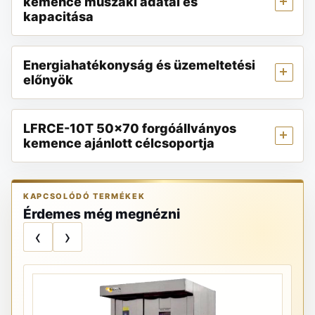
kemence műszaki adatai és
kapacitása
Energiahatékonyság és üzemeltetési
előnyök
LFRCE-10T 50×70 forgóállványos
kemence ajánlott célcsoportja
KAPCSOLÓDÓ TERMÉKEK
Érdemes még megnézni
‹
›