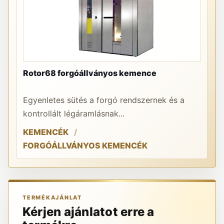
Rotor68 forgóállványos kemence
PR
Egyenletes sütés a forgó rendszernek és a
A 
kontrollált légáramlásnak...
re
KEMENCÉK
K
FORGÓÁLLVÁNYOS KEMENCÉK
TERMÉKAJÁNLAT
Kérjen ajánlatot erre a