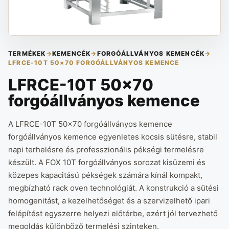
TERMÉKEK
→
KEMENCÉK
→
FORGÓÁLLVÁNYOS KEMENCÉK
→
LFRCE-10T 50×70 FORGÓÁLLVÁNYOS KEMENCE
LFRCE-10T 50×70
forgóállványos kemence
A LFRCE-10T 50x70 forgóállványos kemence
forgóállványos kemence egyenletes kocsis sütésre, stabil
napi terhelésre és professzionális pékségi termelésre
készült. A FOX 10T forgóállványos sorozat kisüzemi és
közepes kapacitású pékségek számára kínál kompakt,
megbízható rack oven technológiát. A konstrukció a sütési
homogenitást, a kezelhetőséget és a szervizelhető ipari
felépítést egyszerre helyezi előtérbe, ezért jól tervezhető
megoldás különböző termelési szinteken.