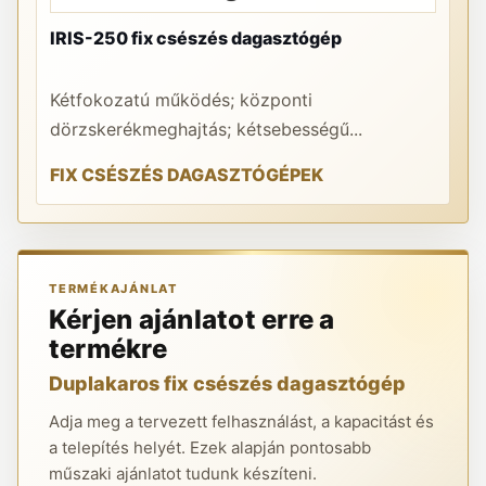
IRIS-250 fix csészés dagasztógép
PR
Kétfokozatú működés; központi
A 
dörzskerékmeghajtás; kétsebességű...
re
FIX CSÉSZÉS DAGASZTÓGÉPEK
K
TERMÉKAJÁNLAT
Kérjen ajánlatot erre a
termékre
Duplakaros fix csészés dagasztógép
Adja meg a tervezett felhasználást, a kapacitást és
a telepítés helyét. Ezek alapján pontosabb
műszaki ajánlatot tudunk készíteni.