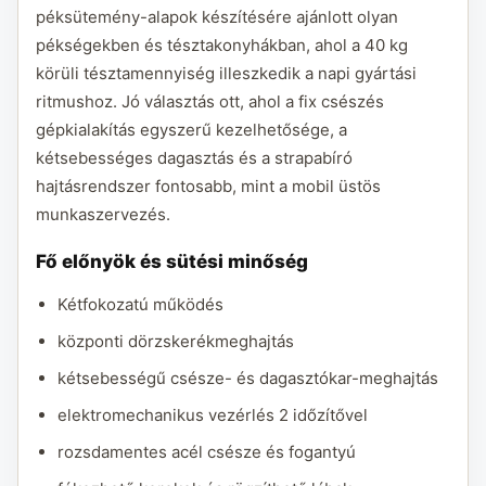
péksütemény-alapok készítésére ajánlott olyan
pékségekben és tésztakonyhákban, ahol a 40 kg
körüli tésztamennyiség illeszkedik a napi gyártási
ritmushoz. Jó választás ott, ahol a fix csészés
gépkialakítás egyszerű kezelhetősége, a
kétsebességes dagasztás és a strapabíró
hajtásrendszer fontosabb, mint a mobil üstös
munkaszervezés.
Fő előnyök és sütési minőség
Kétfokozatú működés
központi dörzskerékmeghajtás
kétsebességű csésze- és dagasztókar-meghajtás
elektromechanikus vezérlés 2 időzítővel
rozsdamentes acél csésze és fogantyú