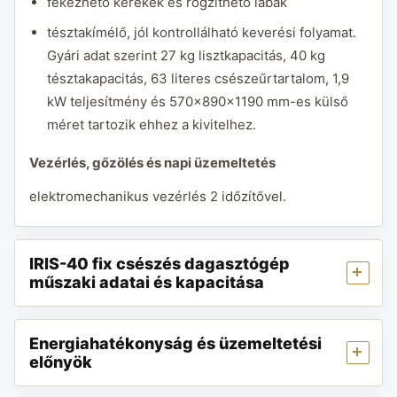
fékezhető kerekek és rögzíthető lábak
tésztakímélő, jól kontrollálható keverési folyamat.
Gyári adat szerint 27 kg lisztkapacitás, 40 kg
tésztakapacitás, 63 literes csészeűrtartalom, 1,9
kW teljesítmény és 570x890x1190 mm-es külső
méret tartozik ehhez a kivitelhez.
Vezérlés, gőzölés és napi üzemeltetés
elektromechanikus vezérlés 2 időzítővel.
IRIS-40 fix csészés dagasztógép
műszaki adatai és kapacitása
Energiahatékonyság és üzemeltetési
előnyök