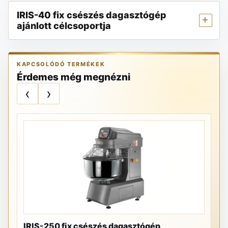
IRIS-40 fix csészés dagasztógép
ajánlott célcsoportja
KAPCSOLÓDÓ TERMÉKEK
Érdemes még megnézni
‹
›
IRIS-250 fix csészés dagasztógép
PR