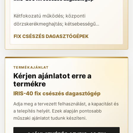
Kétfokozatú működés; központi
A 
dörzskerékmeghajtás; kétsebességű...
re
FIX CSÉSZÉS DAGASZTÓGÉPEK
K
TERMÉKAJÁNLAT
Kérjen ajánlatot erre a
termékre
IRIS-40 fix csészés dagasztógép
Adja meg a tervezett felhasználást, a kapacitást és
a telepítés helyét. Ezek alapján pontosabb
műszaki ajánlatot tudunk készíteni.