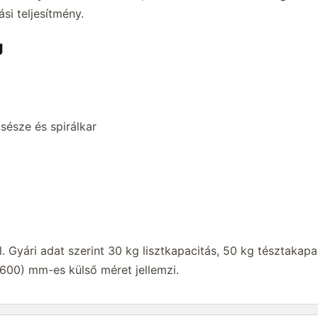
si teljesítmény.
g
sésze és spirálkar
l. Gyári adat szerint 30 kg lisztkapacitás, 50 kg tésztakapa
600) mm-es külső méret jellemzi.