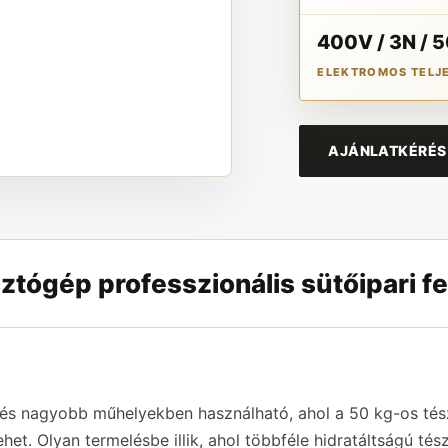
400V / 3N / 
ELEKTROMOS TELJ
AJÁNLATKÉRÉS 
ztógép professzionális sütőipari f
és nagyobb műhelyekben használható, ahol a 50 kg-os tész
et. Olyan termelésbe illik, ahol többféle hidratáltságú tész