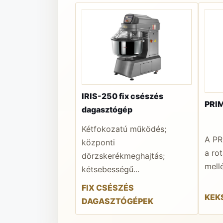
IRIS-250 fix csészés
PRIM
dagasztógép
Kétfokozatú működés;
A PR
központi
a ro
dörzskerékmeghajtás;
mellé
kétsebességű...
FIX CSÉSZÉS
KEK
DAGASZTÓGÉPEK