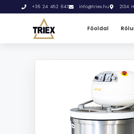
+36 24 452 647
info@triex.hu
2134 H
Főoldal
Rólu