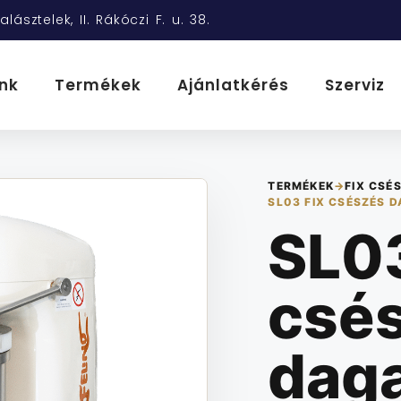
alásztelek, II. Rákóczi F. u. 38.
nk
Termékek
Ajánlatkérés
Szerviz
TERMÉKEK
→
FIX CSÉ
SL03 FIX CSÉSZÉS 
SL03
csé
dag