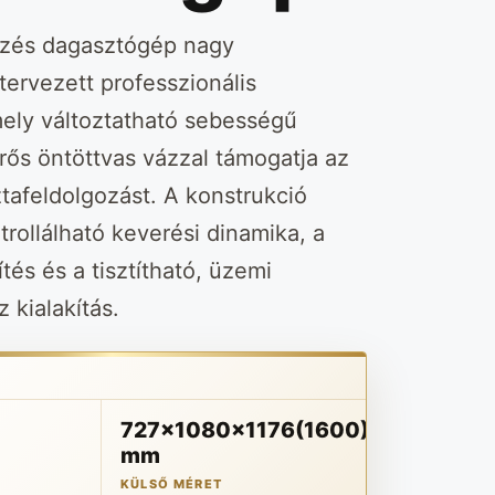
szés dagasztógép nagy
tervezett professzionális
ely változtatható sebességű
 erős öntöttvas vázzal támogatja az
tafeldolgozást. A konstrukció
trollálható keverési dinamika, a
tés és a tisztítható, üzemi
 kialakítás.
727x1080x1176(1600)
mm
KÜLSŐ MÉRET