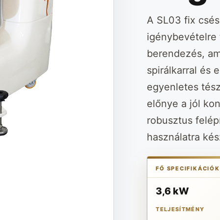
A SL03 fix csé
igénybevételre 
berendezés, am
spirálkarral és
egyenletes tész
előnye a jól kon
robusztus felépí
használatra kész
FŐ SPECIFIKÁCIÓK
3,6 kW
TELJESÍTMÉNY