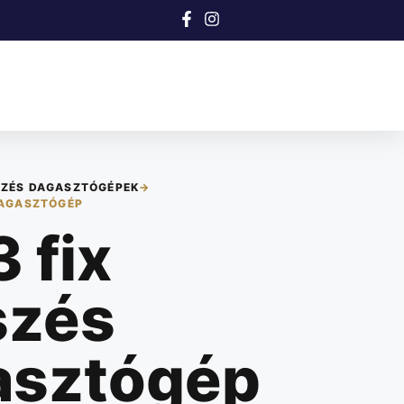
SZÉS DAGASZTÓGÉPEK
→
DAGASZTÓGÉP
 fix
szés
asztógép