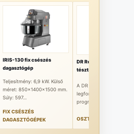
IRIS-130 fix csészés
DR Robot Automatic
dagasztógép
tésztaosztó-gömbölyít
Teljesítmény: 6,9 kW. Külső
A DR Robot Automatic e
méret: 850x1400x1500 mm.
legfontosabb előnye a 1
Súly: 597...
programmemória...
FIX CSÉSZÉS
OSZTÓ-GÖMBÖLYÍTŐK
DAGASZTÓGÉPEK