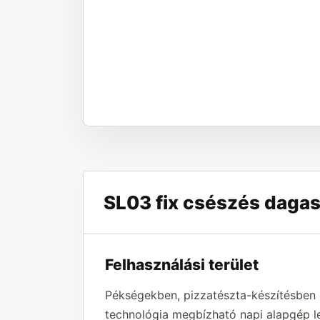
SL03 fix csészés dagas
Felhasználási terület
Pékségekben, pizzatészta-készítésben 
technológia megbízható napi alapgép leh