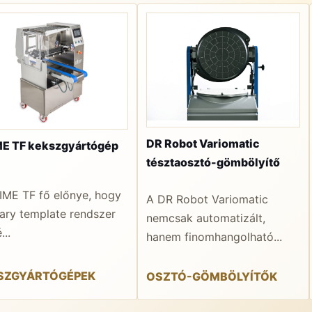
DR Robot Variomatic
E TF kekszgyártógép
tésztaosztó-gömbölyítő
IME TF fő előnye, hogy
A DR Robot Variomatic
tary template rendszer
nemcsak automatizált,
...
hanem finomhangolható...
SZGYÁRTÓGÉPEK
OSZTÓ-GÖMBÖLYÍTŐK