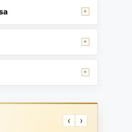
sa
‹
›