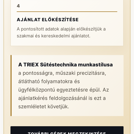
4
AJÁNLAT ELŐKÉSZÍTÉSE
A pontosított adatok alapján előkészítjük a
szakmai és kereskedelmi ajánlatot.
A TRIEX Sütéstechnika munkastílusa
a pontosságra, műszaki precizitásra,
átlátható folyamatokra és
ügyfélközpontú egyeztetésre épül. Az
ajánlatkérés feldolgozásánál is ezt a
szemléletet követjük.
TOVÁBBI GÉPEK MEGTEKINTÉSE